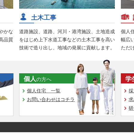
土木工事
やかな
道路施設、道路、河川・港湾施設、土地造成
個人
高品質
をはじめ上下水道工事などの土木工事を高い
幅広
技術で造り出し、地域の発展に貢献します。
ただ
個人
学
の方へ
個人住宅 一覧
採
お問い合わせはコチラ
求
研