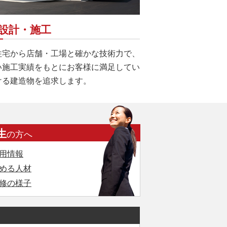
設計・施工
住宅から店舗・工場と確かな技術力で、
い施工実績をもとにお客様に満足してい
ける建造物を追求します。
生
の方へ
用情報
める人材
修の様子