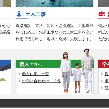
土木工事
やかな
道路施設、道路、河川・港湾施設、土地造成
個人
高品質
をはじめ上下水道工事などの土木工事を高い
幅広
技術で造り出し、地域の発展に貢献します。
ただ
個人
学
の方へ
個人住宅 一覧
採
お問い合わせはコチラ
求
研