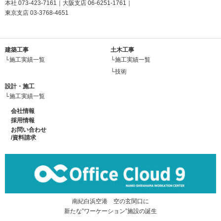
本社
073-423-7161
｜大阪支店
06-6251-1761
｜
東京支店
03-3768-4651
建築工事
土木工事
└施工実績一覧
└施工実績一覧
└技術
設計・施工
└施工実績一覧
会社情報
採用情報
お問い合わせ
/資料請求
南紀白浜空港 空の玄関口に
新たな”ワーケーション”施設の誕生