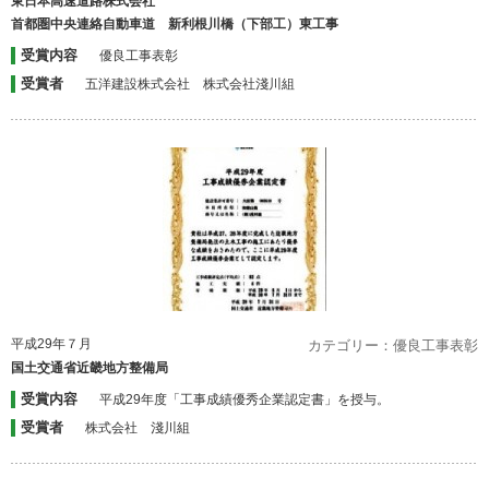
東日本高速道路株式会社
首都圏中央連絡自動車道 新利根川橋（下部工）東工事
受賞内容
優良工事表彰
受賞者
五洋建設株式会社 株式会社淺川組
平成29年７月
カテゴリー：優良工事表彰
国土交通省近畿地方整備局
受賞内容
平成29年度「工事成績優秀企業認定書」を授与。
受賞者
株式会社 淺川組