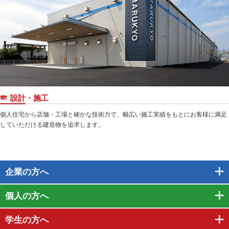
設計・施工
個人住宅から店舗・工場と確かな技術力で、幅広い施工実績をもとにお客様に満足
していただける建造物を追求します。
企業
の方へ
個人
の方へ
学生
の方へ