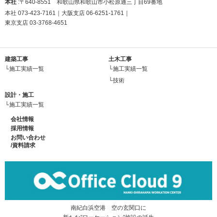
本社
:〒640-8551 和歌山県和歌山市小松原通三丁目69番地
本社
073-423-7161
｜大阪支店
06-6251-1761
｜
東京支店
03-3768-4651
建築工事
土木工事
└施工実績一覧
└施工実績一覧
└技術
設計・施工
└施工実績一覧
会社情報
採用情報
お問い合わせ
/資料請求
南紀白浜空港 空の玄関口に