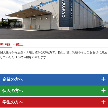
設計・施工
個人住宅から店舗・工場と確かな技術力で、幅広い施工実績をもとにお客様に満足
していただける建造物を追求します。
企業
の方へ
個人
の方へ
学生
の方へ