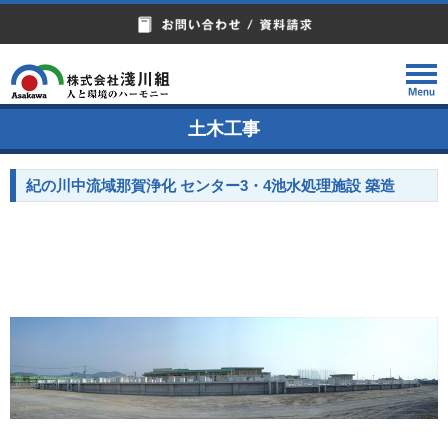
土木工事
紀の川中流域那賀浄化 センター3・4池水処理施設 築造