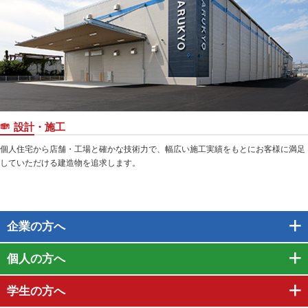
設計・施工
個人住宅から店舗・工場と確かな技術力で、幅広い施工実績をもとにお客様に満足
していただける建造物を追求します。
企業
の方へ
個人
の方へ
学生
の方へ