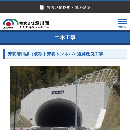
土木工事
芳養清川線（仮称中芳養トンネル）道路改良工事