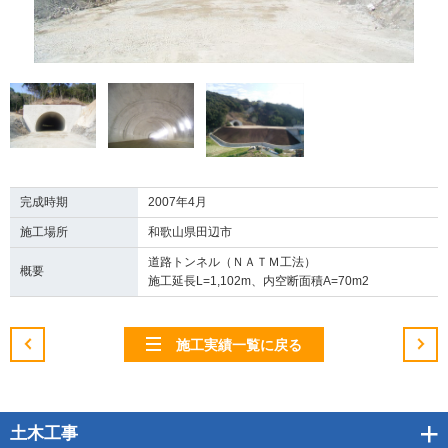
完成時期
2007年4月
施工場所
和歌山県田辺市
道路トンネル（ＮＡＴＭ工法）
概要
施工延長L=1,102m、内空断面積A=70m2
施工実績一覧に戻る
土木工事