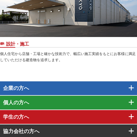
設計・施工
個人住宅から店舗・工場と確かな技術力で、幅広い施工実績をもとにお客様に満足
していただける建造物を追求します。
企業
の方へ
個人
の方へ
学生
の方へ
協力会社
の方へ