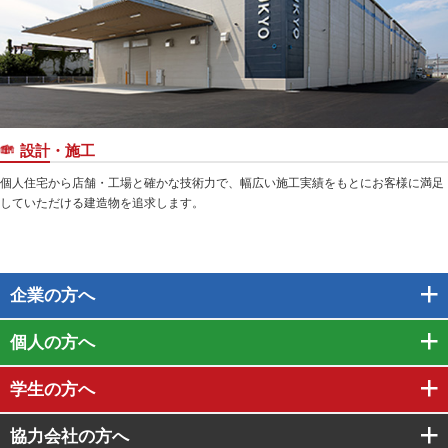
設計・施工
個人住宅から店舗・工場と確かな技術力で、幅広い施工実績をもとにお客様に満足
していただける建造物を追求します。
企業
の方へ
個人
の方へ
学生
の方へ
協力会社
の方へ