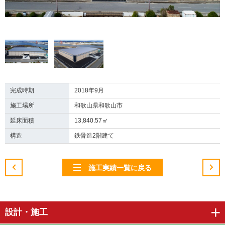
完成時期
2018年9月
施工場所
和歌山県和歌山市
延床面積
13,840.57㎡
構造
鉄骨造2階建て
施工実績一覧に戻る
設計・施工