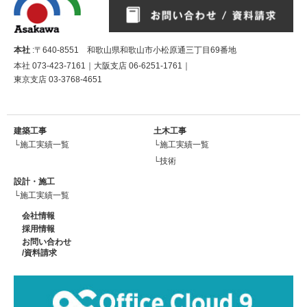
本社
:〒640-8551 和歌山県和歌山市小松原通三丁目69番地
本社
073-423-7161
｜大阪支店
06-6251-1761
｜
東京支店
03-3768-4651
建築工事
土木工事
└施工実績一覧
└施工実績一覧
└技術
設計・施工
└施工実績一覧
会社情報
採用情報
お問い合わせ
/資料請求