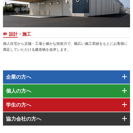
設計・施工
個人住宅から店舗・工場と確かな技術力で、幅広い施工実績をもとにお客様に
満足していただける建造物を追求します。
企業
の方へ
個人
の方へ
学生
の方へ
協力会社
の方へ