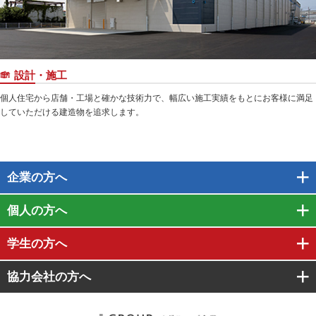
設計・施工
個人住宅から店舗・工場と確かな技術力で、幅広い施工実績をもとにお客様に満足
していただける建造物を追求します。
企業
の方へ
個人
の方へ
学生
の方へ
協力会社
の方へ