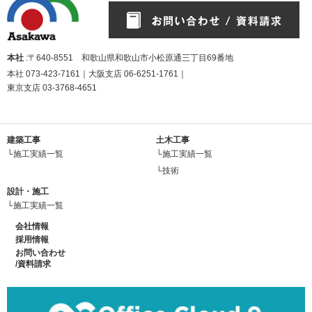
本社
:〒640-8551 和歌山県和歌山市小松原通三丁目69番地
本社
073-423-7161
｜大阪支店
06-6251-1761
｜
東京支店
03-3768-4651
建築工事
土木工事
└施工実績一覧
└施工実績一覧
└技術
設計・施工
└施工実績一覧
会社情報
採用情報
お問い合わせ
/資料請求